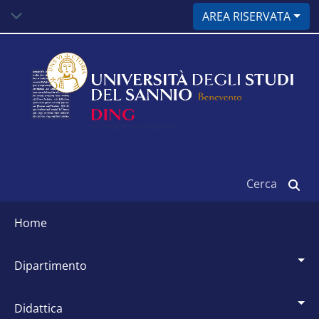
Salta
AREA RISERVATA
al
contenuto
principale
Cerca
Siti
dipartimentali
home
dipartimento
didattica