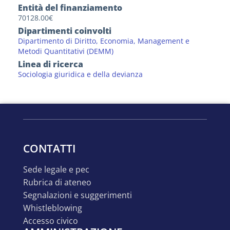
Entità del finanziamento
70128.00€
Dipartimenti coinvolti
Dipartimento di Diritto, Economia, Management e
Metodi Quantitativi (DEMM)
Linea di ricerca
Sociologia giuridica e della devianza
CONTATTI
sede legale e pec
rubrica di ateneo
segnalazioni e suggerimenti
whistleblowing
accesso civico