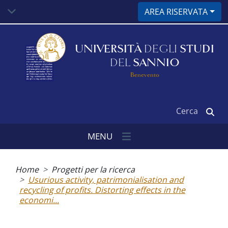
Salta
AREA RISERVATA
al
contenuto
principale
UNIVERSITÀ
DEGLI
STUDI
DEL
SANNIO
Benevento
Cerca
MENU
Briciole
di
Home
Progetti per la ricerca
pane
Usurious activity, patrimonialisation and
recycling of profits. Distorting effects in the
economi...