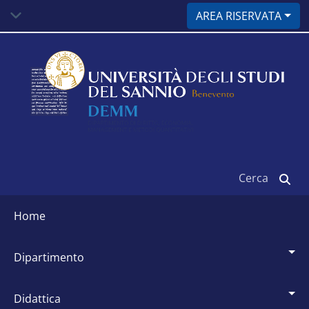
Salta
AREA RISERVATA
al
contenuto
principale
Cerca
Siti
dipartimentali
home
dipartimento
didattica