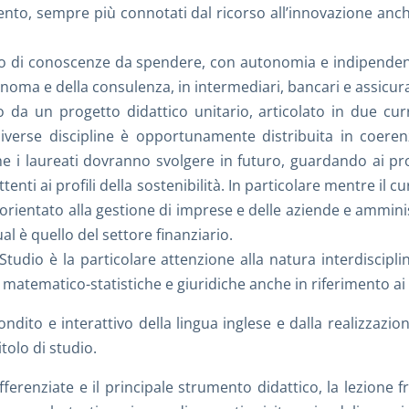
mento, sempre più connotati dal ricorso all’innovazione anch
lio di conoscenze da spendere, con autonomia e indipendenz
noma e della consulenza, in intermediari, bancari e assicura
o da un progetto didattico unitario, articolato in due cu
diverse discipline è opportunamente distribuita in coere
e i laureati dovranno svolgere in futuro, guardando ai pr
nti ai profili della sostenibilità. In particolare mentre il 
rientato alla gestione di imprese e delle aziende e amminis
l è quello del settore finanziario.
i Studio è la particolare attenzione alla natura interdiscipl
tematico-statistiche e giuridiche anche in riferimento ai t
ndito e interattivo della lingua inglese e dalla realizzazion
tolo di studio.
ferenziate e il principale strumento didattico, la lezione f