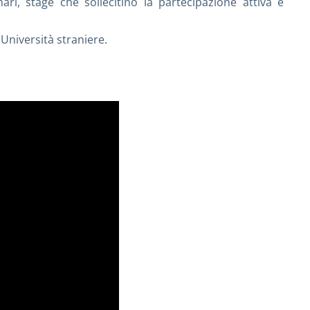
nari, stage che sollecitino la partecipazione attiva e
 Università straniere.