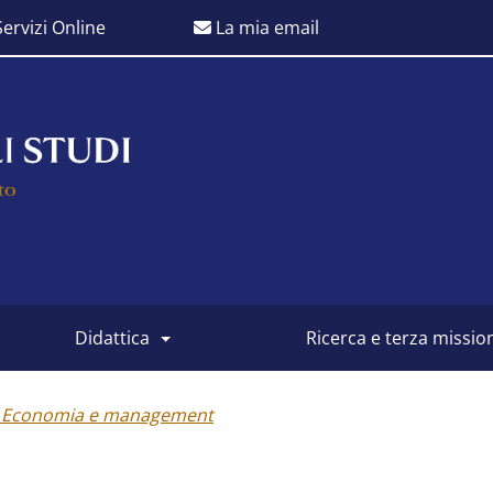
ervizi Online
La mia email
didattica
ricerca e terza missio
in Economia e management