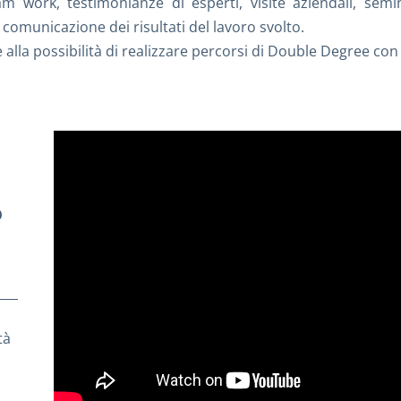
eam work, testimonianze di esperti, visite aziendali, semi
comunicazione dei risultati del lavoro svolto.
 alla possibilità di realizzare percorsi di Double Degree con
O
___
tà