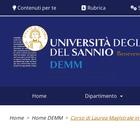
Salta
Contenuti per te
Rubrica
S
al
contenuto
principale
Siti
dipartimentali
home
dipartimento
Briciole
di
Home
Home DEMM
Corso di Laurea Magistrale 
pane