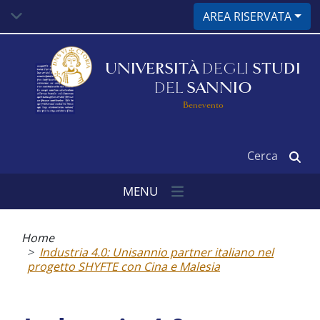
Salta
AREA RISERVATA
al
contenuto
principale
UNIVERSITÀ
DEGLI
STUDI
DEL
SANNIO
Benevento
Cerca
MENU
Briciole
di
Home
pane
Industria 4.0: Unisannio partner italiano nel
progetto SHYFTE con Cina e Malesia