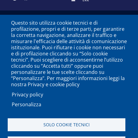
Università degli Studi del Sannio di Benevento - Piazza
Questo sito utilizza cookie tecnici e di
Guerrazzi, 82100 Benevento, ITALY P.IVA: 01114010620
profilazione, propri e di terze parti, per garantire
la corretta navigazione, analizzare il traffico e
misurare l'efficacia delle attività di comunicazione
istituzionale. Puoi rifiutare i cookie non necessari
e di profilazione cliccando su “Solo cookie
tecnici”. Puoi scegliere di acconsentirne l’utilizzo
cliccando su “Accetta tutti” oppure puoi
personalizzare le tue scelte cliccando su
“Personalizza”. Per maggiori informazioni leggi la
nostra Privacy e cookie policy
Privacy policy
Personalizza
SOLO COOKIE TECNICI