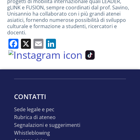
progetti di mobilità internazionale quali LEADER,
gLINK e FUSION, sempre coordinati dal prof. Savino,
Unisannio ha collaborato con i più grandi atenei
asiatici, fornendo numerose possibilità di sviluppo
culturale e formazione a studenti, ricercatori e
docenti.
Facebook
X
Email
LinkedIn
CONTATTI
sede legale e pec
rubrica di ateneo
segnalazioni e suggerimenti
whistleblowing