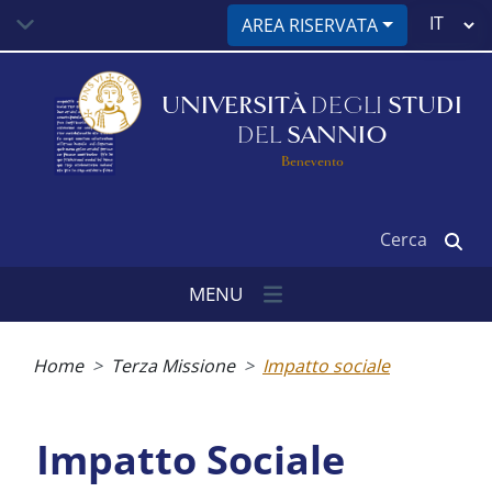
Salta
Select
AREA RISERVATA
al
your
contenuto
language
principale
UNIVERSITÀ
DEGLI
STUDI
DEL
SANNIO
Benevento
Cerca
MENU
Briciole
di
Home
Terza Missione
Impatto sociale
pane
Impatto Sociale