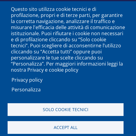
Questo sito utilizza cookie tecnici e di
profilazione, propri e di terze parti, per garantire
la corretta navigazione, analizzare il traffico e
misurare l'efficacia delle attività di comunicazione
istituzionale. Puoi rifiutare i cookie non necessari
e di profilazione cliccando su “Solo cookie
tecnici”. Puoi scegliere di acconsentirne l’utilizzo
cliccando su “Accetta tutti” oppure puoi
personalizzare le tue scelte cliccando su
SEGUICI SU
“Personalizza”. Per maggiori informazioni leggi la
nostra Privacy e cookie policy
Privacy policy
Personalizza
PODCAST
APP
SOLO COOKIE TECNICI
Università degli Studi del Sannio di Benevento - Piazza
ACCEPT ALL
Guerrazzi, 82100 Benevento, ITALY P.IVA: 01114010620