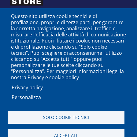
Questo sito utilizza cookie tecnici e di
profilazione, propri e di terze parti, per garantire
la corretta navigazione, analizzare il traffico e
misurare l'efficacia delle attività di comunicazione
istituzionale. Puoi rifiutare i cookie non necessari
e di profilazione cliccando su “Solo cookie
tecnici”. Puoi scegliere di acconsentirne l’utilizzo
cliccando su “Accetta tutti” oppure puoi
personalizzare le tue scelte cliccando su
SEGUICI SU
“Personalizza”. Per maggiori informazioni leggi la
nostra Privacy e cookie policy
Privacy policy
Personalizza
PODCAST
APP
SOLO COOKIE TECNICI
Università degli Studi del Sannio di Benevento - Piazza
ACCEPT ALL