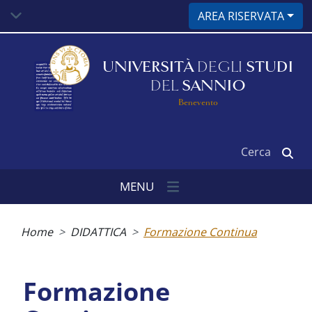
Salta
AREA RISERVATA
al
contenuto
principale
UNIVERSITÀ
DEGLI
STUDI
DEL
SANNIO
Benevento
Cerca
MENU
Briciole
di
Home
DIDATTICA
Formazione Continua
pane
Formazione