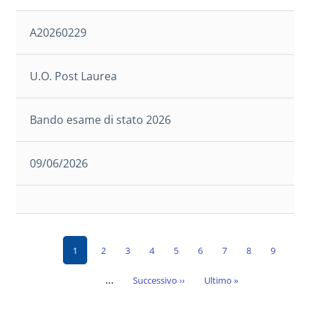
A20260229
U.O. Post Laurea
Bando esame di stato 2026
09/06/2026
Pagina
Page
Page
Page
Page
Page
Page
Page
Page
1
2
3
4
5
6
7
8
9
Paginazione
attuale
…
Pagina
Ultima
Successivo ››
Ultimo »
successiva
pagina