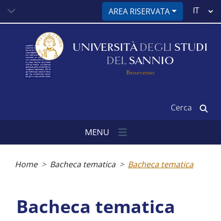
Salta
Select
AREA RISERVATA
al
your
contenuto
language
principale
UNIVERSITÀ
DEGLI
STUDI
DEL
SANNIO
Benevento
Cerca
MENU
Briciole
di
Home
Bacheca tematica
Bacheca tematica
pane
Bacheca tematica