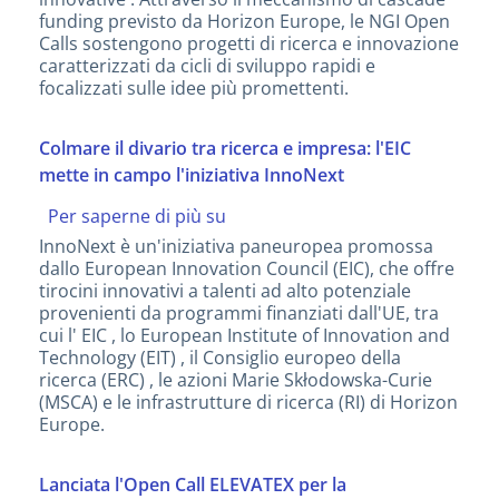
e
funding previsto da Horizon Europe, le NGI Open
innovative
Calls sostengono progetti di ricerca e innovazione
caratterizzati da cicli di sviluppo rapidi e
focalizzati sulle idee più promettenti.
Colmare il divario tra ricerca e impresa: l'EIC
mette in campo l'iniziativa InnoNext
Per saperne di più su
Colmare
il
InnoNext è un'iniziativa paneuropea promossa
divario
dallo European Innovation Council (EIC), che offre
tra
tirocini innovativi a talenti ad alto potenziale
ricerca
provenienti da programmi finanziati dall'UE, tra
e
cui l' EIC , lo European Institute of Innovation and
impresa:
Technology (EIT) , il Consiglio europeo della
l'EIC
ricerca (ERC) , le azioni Marie Skłodowska-Curie
mette
(MSCA) e le infrastrutture di ricerca (RI) di Horizon
in
Europe.
campo
l'iniziativa
InnoNext
Lanciata l'Open Call ELEVATEX per la