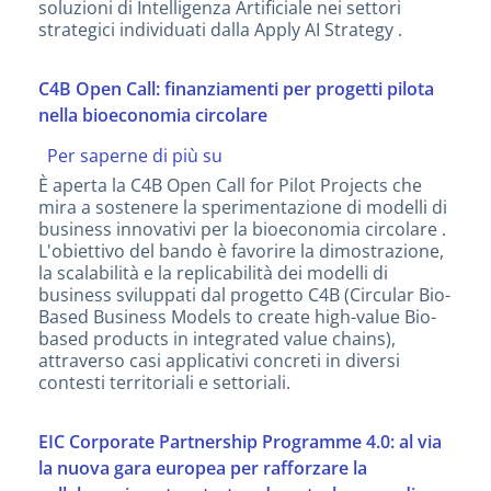
soluzioni di Intelligenza Artificiale nei settori
della
strategici individuati dalla Apply AI Strategy .
Commissione
europea
per
C4B Open Call: finanziamenti per progetti pilota
le
nella bioeconomia circolare
migliori
startup
Per saperne di più su
C4B
con
Open
È aperta la C4B Open Call for Pilot Projects che
soluzioni
Call:
mira a sostenere la sperimentazione di modelli di
IA
finanziamenti
business innovativi per la bioeconomia circolare .
strategiche
per
L'obiettivo del bando è favorire la dimostrazione,
progetti
la scalabilità e la replicabilità dei modelli di
pilota
business sviluppati dal progetto C4B (Circular Bio-
nella
Based Business Models to create high-value Bio-
bioeconomia
based products in integrated value chains),
circolare
attraverso casi applicativi concreti in diversi
contesti territoriali e settoriali.
EIC Corporate Partnership Programme 4.0: al via
la nuova gara europea per rafforzare la