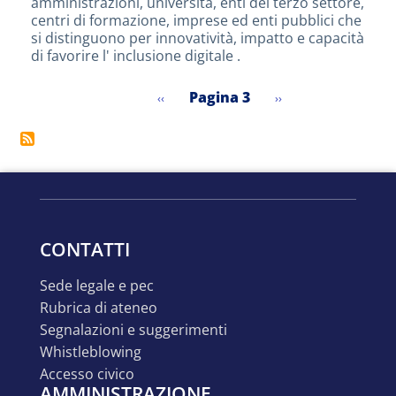
amministrazioni, università, enti del terzo settore,
Competenze
centri di formazione, imprese ed enti pubblici che
Digitali
si distinguono per innovatività, impatto e capacità
2026
di favorire l' inclusione digitale .
Pagina 3
Pagina
Pagina
‹‹
››
Paginazione
precedente
successiva
CONTATTI
sede legale e pec
rubrica di ateneo
segnalazioni e suggerimenti
whistleblowing
accesso civico
AMMINISTRAZIONE