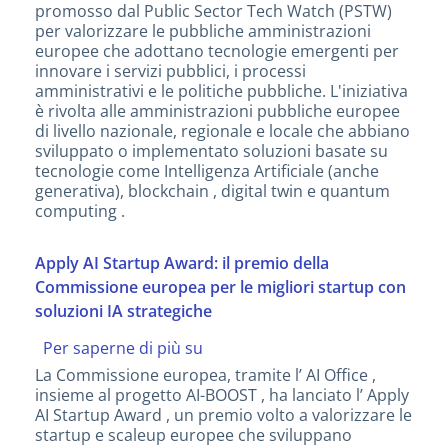
promosso dal Public Sector Tech Watch (PSTW)
2026:
per valorizzare le pubbliche amministrazioni
aperte
europee che adottano tecnologie emergenti per
le
innovare i servizi pubblici, i processi
candidature
amministrativi e le politiche pubbliche. L'iniziativa
per
è rivolta alle amministrazioni pubbliche europee
le
di livello nazionale, regionale e locale che abbiano
PA
sviluppato o implementato soluzioni basate su
europee
tecnologie come Intelligenza Artificiale (anche
più
generativa), blockchain , digital twin e quantum
innovative
computing .
Apply AI Startup Award: il premio della
Commissione europea per le migliori startup con
soluzioni IA strategiche
Per saperne di più su
Apply
AI
La Commissione europea, tramite l’ AI Office ,
Startup
insieme al progetto AI-BOOST , ha lanciato l’ Apply
Award:
AI Startup Award , un premio volto a valorizzare le
il
startup e scaleup europee che sviluppano
premio