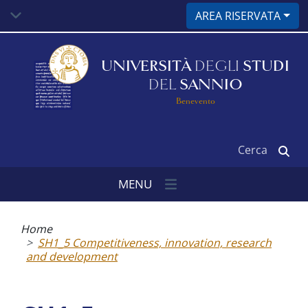
Salta
AREA RISERVATA
al
contenuto
principale
UNIVERSITÀ
DEGLI
STUDI
DEL
SANNIO
Benevento
Cerca
MENU
Briciole
di
Home
pane
SH1_5 Competitiveness, innovation, research
and development