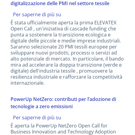
digitalizzazione delle PMI nel settore tessile
Per saperne di più su
Lanciata
l'Open
È stata ufficialmente aperta la prima ELEVATEX
Call
Open Call , un'iniziativa di cascade funding che
ELEVATEX
punta a sostenere la transizione ecologica e
per
digitale delle piccole e medie imprese industriali.
la
Saranno selezionate 20 PMI tessili europee per
digitalizzazione
sviluppare nuovi prodotti, processi o servizi ad
delle
alto potenziale di mercato. In particolare, il bando
PMI
mira ad accelerare la doppia transizione (verde e
nel
digitale) dell'industria tessile , promuovere la
settore
resilienza industriale e rafforzare la competitività
tessile
internazionale.
PowerUp NetZero: contributi per l’adozione di
tecnologie a zero emissioni
Per saperne di più su
PowerUp
NetZero:
È aperta la PowerUp NetZero Open Call for
contributi
Business Innovation and Technology Adoption