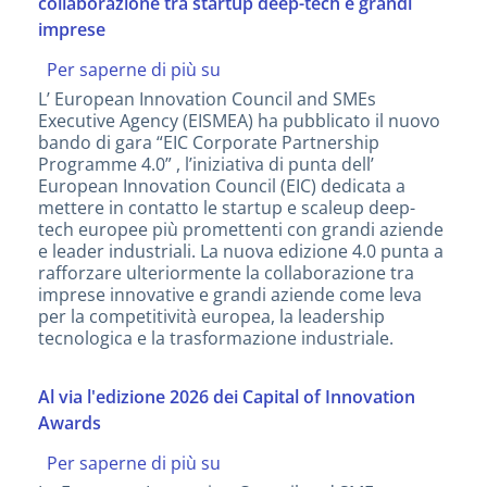
collaborazione tra startup deep-tech e grandi
imprese
Per saperne di più su
EIC
Corporate
L’ European Innovation Council and SMEs
Partnership
Executive Agency (EISMEA) ha pubblicato il nuovo
Programme
bando di gara “EIC Corporate Partnership
4.0:
Programme 4.0” , l’iniziativa di punta dell’
al
European Innovation Council (EIC) dedicata a
via
mettere in contatto le startup e scaleup deep-
la
tech europee più promettenti con grandi aziende
nuova
e leader industriali. La nuova edizione 4.0 punta a
gara
rafforzare ulteriormente la collaborazione tra
europea
imprese innovative e grandi aziende come leva
per
per la competitività europea, la leadership
rafforzare
tecnologica e la trasformazione industriale.
la
collaborazione
tra
Al via l'edizione 2026 dei Capital of Innovation
startup
Awards
deep-
tech
Per saperne di più su
Al
e
via