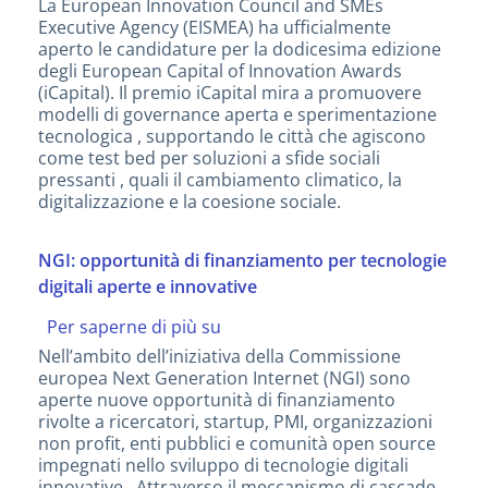
La European Innovation Council and SMEs
grandi
l'edizione
Executive Agency (EISMEA) ha ufficialmente
imprese
2026
aperto le candidature per la dodicesima edizione
dei
degli European Capital of Innovation Awards
Capital
(iCapital). Il premio iCapital mira a promuovere
of
modelli di governance aperta e sperimentazione
Innovation
tecnologica , supportando le città che agiscono
Awards
come test bed per soluzioni a sfide sociali
pressanti , quali il cambiamento climatico, la
digitalizzazione e la coesione sociale.
NGI: opportunità di finanziamento per tecnologie
digitali aperte e innovative
Per saperne di più su
NGI:
opportunità
Nell’ambito dell’iniziativa della Commissione
di
europea Next Generation Internet (NGI) sono
finanziamento
aperte nuove opportunità di finanziamento
per
rivolte a ricercatori, startup, PMI, organizzazioni
tecnologie
non profit, enti pubblici e comunità open source
digitali
impegnati nello sviluppo di tecnologie digitali
aperte
innovative . Attraverso il meccanismo di cascade