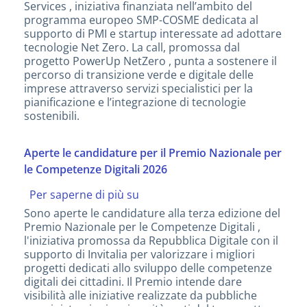
per
Services , iniziativa finanziata nell’ambito del
l’adozione
programma europeo SMP-COSME dedicata al
di
supporto di PMI e startup interessate ad adottare
tecnologie
tecnologie Net Zero. La call, promossa dal
a
progetto PowerUp NetZero , punta a sostenere il
zero
percorso di transizione verde e digitale delle
emissioni
imprese attraverso servizi specialistici per la
pianificazione e l’integrazione di tecnologie
sostenibili.
Aperte le candidature per il Premio Nazionale per
le Competenze Digitali 2026
Per saperne di più su
Aperte
le
Sono aperte le candidature alla terza edizione del
candidature
Premio Nazionale per le Competenze Digitali ,
per
l'iniziativa promossa da Repubblica Digitale con il
il
supporto di Invitalia per valorizzare i migliori
Premio
progetti dedicati allo sviluppo delle competenze
Nazionale
digitali dei cittadini. Il Premio intende dare
per
visibilità alle iniziative realizzate da pubbliche
le