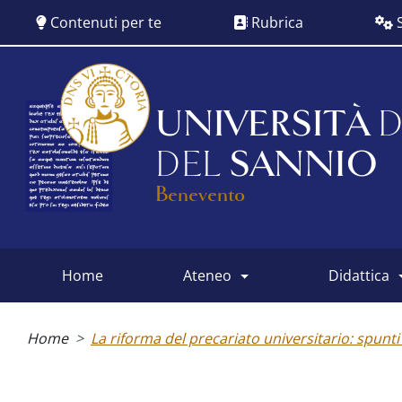
Salta
Contenuti per te
Rubrica
S
al
contenuto
principale
UNIVERSITÀ
D
DEL
SANNIO
Benevento
home
ateneo
didattica
Main
menu
Briciole
di
Home
La riforma del precariato universitario: spunti 
pane