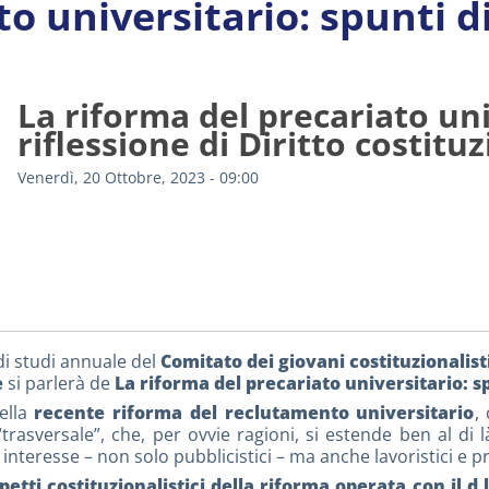
o universitario: spunti di 
La riforma del precariato uni
riflessione di Diritto costitu
Venerdì, 20 Ottobre, 2023 - 09:00
di studi annuale del
Comitato dei giovani costituzionalist
e
si parlerà de
La riforma del precariato universitario: sp
ella
recente riforma del reclutamento universitario
,
asversale”, che, per ovvie ragioni, si estende ben al di là d
interesse – non solo pubblicistici – ma anche lavoristici e pri
petti costituzionalistici della riforma operata con il d.l