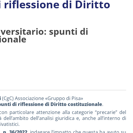
riflessione di Diritto
versitario: spunti di
zionale
i
(CgC) Associazione «Gruppo di Pisa»
unti di riflessione di Diritto costituzionale
.
 con particolare attenzione alla categorie “precarie” del
ell’ambito dell’analisi giuridica e, anche all’interno di
vatistici.
. n. 36/2022
, indagare l’impatto che questa ha avuto su