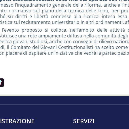
premesso l’inquadramento generale della riforma, anche all’in
ento normativo sul piano della tecnica delle fonti, per po
hé su diritti e libertà connesse alla ricerca: intesa ess
ca sul reclutamento universitario in altri ordinamenti, af
l’evento proposto si colloca, nell’ambito delle attività
stituisce una rete ampiamente diffusa nella comunità degli st
e tra giovani studiosi, anche con convegni di rilievo nazion
udi, il Comitato dei Giovani Costituzionalisti ha scelto co
on piacere di ospitare un’iniziativa che vedrà la partecipazion
ISTRAZIONE
SERVIZI