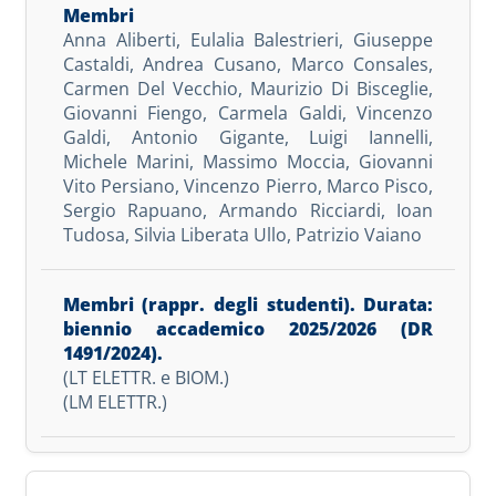
Anna Aliberti
,
Eulalia Balestrieri
,
Giuseppe
Castaldi
,
Andrea Cusano
,
Marco Consales
,
Carmen Del Vecchio
,
Maurizio Di Bisceglie
,
Giovanni Fiengo
,
Carmela Galdi
,
Vincenzo
Galdi
,
Antonio Gigante
,
Luigi Iannelli
,
Michele Marini
,
Massimo Moccia
,
Giovanni
Vito Persiano
,
Vincenzo Pierro
,
Marco Pisco
,
Sergio Rapuano
,
Armando Ricciardi
,
Ioan
Tudosa
,
Silvia Liberata Ullo
,
Patrizio Vaiano
(LT ELETTR. e BIOM.)
(LM ELETTR.)