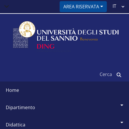
Salta
Select
AREA RISERVATA
al
your
contenuto
language
principale
Cerca
Siti
dipartimentali
home
dipartimento
didattica