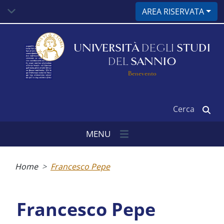
Salta
AREA RISERVATA
al
contenuto
principale
UNIVERSITÀ
DEGLI
STUDI
DEL
SANNIO
Benevento
Cerca
MENU
Briciole
di
Home
Francesco Pepe
pane
Francesco Pepe