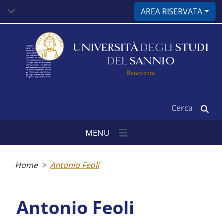
Salta
AREA RISERVATA
al
contenuto
principale
UNIVERSITÀ
DEGLI
STUDI
DEL
SANNIO
Benevento
Cerca
MENU
Briciole
di
Home
Antonio Feoli
pane
Antonio Feoli