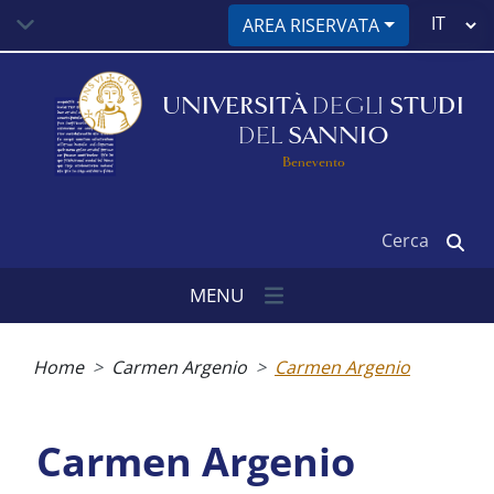
Salta
Select
AREA RISERVATA
al
your
contenuto
language
principale
UNIVERSITÀ
DEGLI
STUDI
DEL
SANNIO
Benevento
Cerca
MENU
Briciole
di
Home
Carmen Argenio
Carmen Argenio
pane
Carmen Argenio