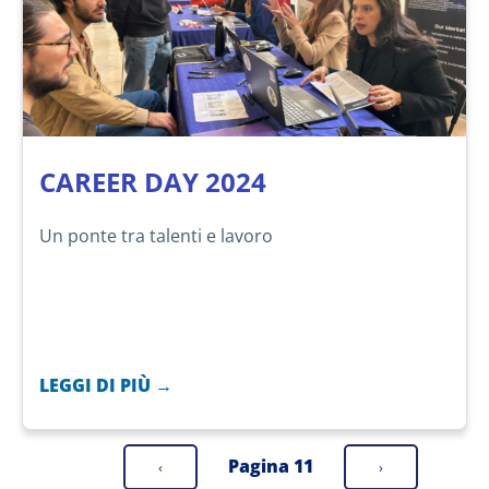
CAREER DAY 2024
Un ponte tra talenti e lavoro
LEGGI DI PIÙ →
Pagina 11
Pagina
Pagina
‹
›
precedente
successiva