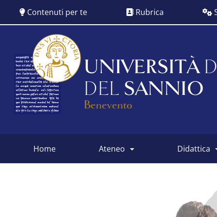
Salta
Contenuti per te
Rubrica
S
al
contenuto
principale
UNIVERSITÀ
D
DEL
SANNIO
Benevento
home
ateneo
didattica
Main
menu