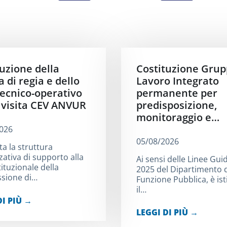
uzione della
Costituzione Grup
 di regia e dello
Lavoro Integrato
tecnico-operativo
permanente per
a visita CEV ANVUR
predisposizione,
monitoraggio e…
026
05/08/2026
ta la struttura
zativa di supporto alla
Ai sensi delle Linee Gui
stituzionale della
2025 del Dipartimento d
sione di…
Funzione Pubblica, è ist
il…
DI PIÙ →
LEGGI DI PIÙ →