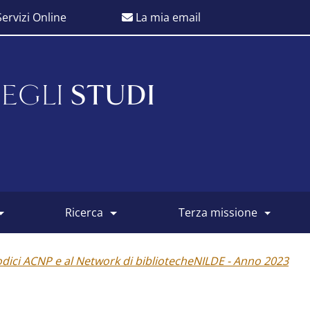
ervizi Online
La mia email
EGLI
STUDI
ricerca
terza missione
odici ACNP e al Network di bibliotecheNILDE - Anno 2023