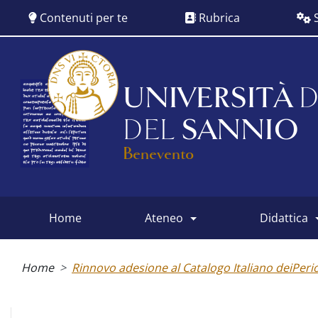
Salta
Contenuti per te
Rubrica
S
al
contenuto
principale
UNIVERSITÀ
D
DEL
SANNIO
Benevento
home
ateneo
didattica
Main
menu
Briciole
di
Home
Rinnovo adesione al Catalogo Italiano deiPeri
pane
Albo