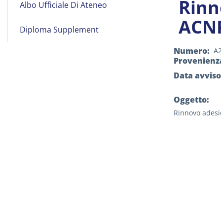
Rinn
Albo Ufficiale Di Ateneo
on
ACNP
Line
Diploma Supplement
Numero
A
Provenienz
Data avviso
Oggetto:
Rinnovo adesio