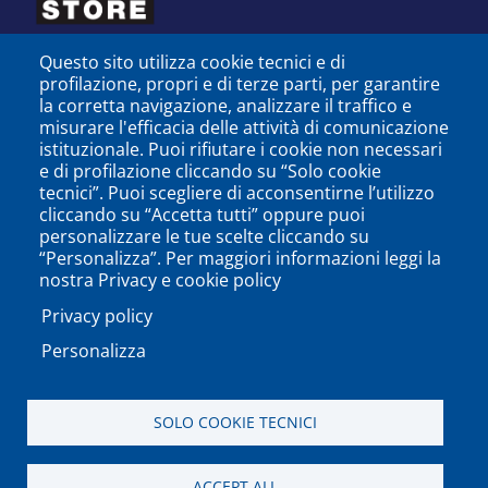
Questo sito utilizza cookie tecnici e di
profilazione, propri e di terze parti, per garantire
la corretta navigazione, analizzare il traffico e
misurare l'efficacia delle attività di comunicazione
istituzionale. Puoi rifiutare i cookie non necessari
e di profilazione cliccando su “Solo cookie
tecnici”. Puoi scegliere di acconsentirne l’utilizzo
cliccando su “Accetta tutti” oppure puoi
personalizzare le tue scelte cliccando su
SEGUICI SU
“Personalizza”. Per maggiori informazioni leggi la
nostra Privacy e cookie policy
Privacy policy
Personalizza
PODCAST
APP
SOLO COOKIE TECNICI
Università degli Studi del Sannio di Benevento - Piazza
ACCEPT ALL