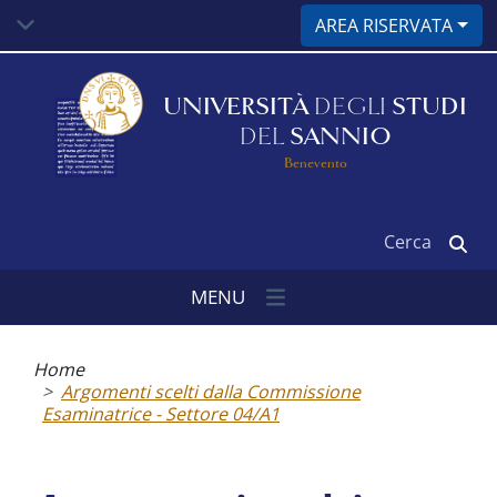
Salta
AREA RISERVATA
al
contenuto
principale
UNIVERSITÀ
DEGLI
STUDI
DEL
SANNIO
Benevento
Cerca
MENU
Briciole
di
Home
pane
Argomenti scelti dalla Commissione
Esaminatrice - Settore 04/A1