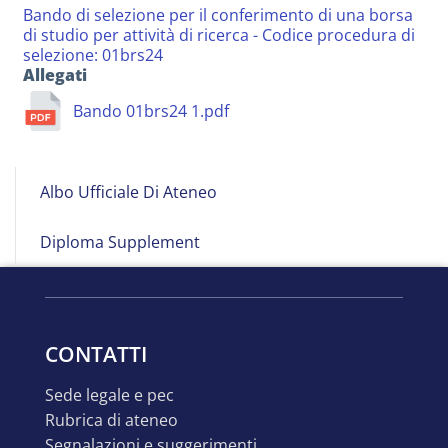
Bando di selezione per il conferimento di una borsa
di studio per attività di ricerca - Codice procedura di
selezione: 01brs24
Allegati
Bando 01brs24 1.pdf
Albo
Albo Ufficiale Di Ateneo
on
Line
Diploma Supplement
CONTATTI
sede legale e pec
rubrica di ateneo
segnalazioni e suggerimenti