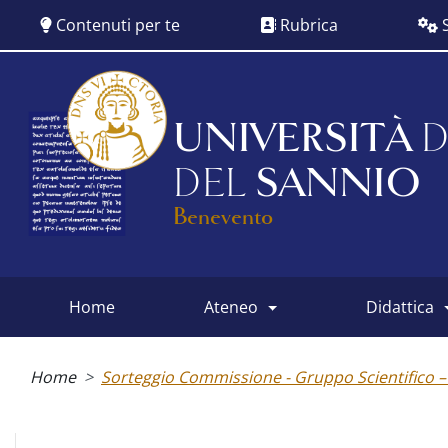
Salta
Contenuti per te
Rubrica
S
al
contenuto
principale
UNIVERSITÀ
D
DEL
SANNIO
Benevento
home
ateneo
didattica
Main
menu
Briciole
di
Home
Sorteggio Commissione - Gruppo Scientifico – 
pane
Albo