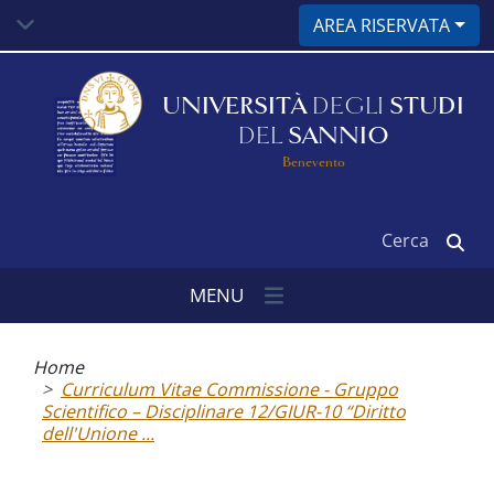
Salta
AREA RISERVATA
al
contenuto
principale
UNIVERSITÀ
DEGLI
STUDI
DEL
SANNIO
Benevento
Cerca
MENU
Briciole
di
Home
pane
Curriculum Vitae Commissione - Gruppo
Scientifico – Disciplinare 12/GIUR-10 “Diritto
dell'Unione ...