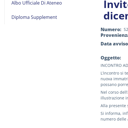
Invi
Albo Ufficiale Di Ateneo
on
dice
Line
Diploma Supplement
Numero
S
Provenienz
Data avviso
Oggetto:
INCONTRO AD
L’incontro si t
nuova immatric
possano porre 
Nel corso dell
illustrazione 
Alla presente 
Si informa, in
numero delle 