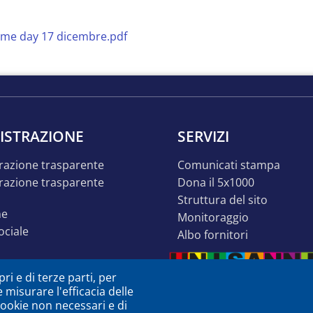
me day 17 dicembre.pdf
ISTRAZIONE
SERVIZI
razione trasparente
comunicati stampa
dona il 5x1000
struttura del sito
ne
monitoraggio
sociale
albo fornitori
o inclusivo
ri e di terze parti, per
ità
e misurare l'efficacia delle
à o dsa
 cookie non necessari e di