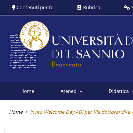
Salta
Contenuti per te
Rubrica
S
al
contenuto
principale
UNIVERSITÀ
D
DEL
SANNIO
Benevento
home
ateneo
didattica
Main
menu
Briciole
di
Home
Invito Welcome Day ADI per i/le dottorandi/e 
pane
Albo