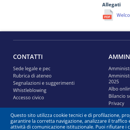
Allegati
Welco
CONTATTI
AMMIN
sede legale e pec
amminist
rubrica di ateneo
amministrazione trasparente
2025
segnalazioni e suggerimenti
albo onli
whistleblowing
bilancio 
accesso civico
privacy
linguaggi
Questo sito utilizza cookie tecnici e di profilazione, prop
accessibil
garantire la corretta navigazione, analizzare il traffico 
disabilit
attività di comunicazione istituzionale. Puoi rifiutare i