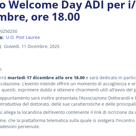
to Welcome Day ADI per i/
mbre, ore 18.00
20250250
a
U.O. Post Laurea
Giovedì, 11 Dicembre, 2025
I
errà
martedì 17 dicembre alle ore 18.00
e sarà dedicato in partic
olazione. L’evento intende offrire un momento di accoglienza e or
quesiti, esprimere dubbi e ottenere chiarimenti utili all’avvio del 
’appuntamento sarà inoltre presentata l’Associazione Dottorandi e D
introduttiva del dottorato, delle sue caratteristiche e delle princip
si allega ⁠la locandina dell’evento contenente il link di iscrizione d
fine, che la piattaforma telematica sulla quale si svolgerà l’incon
adesioni pervenute.