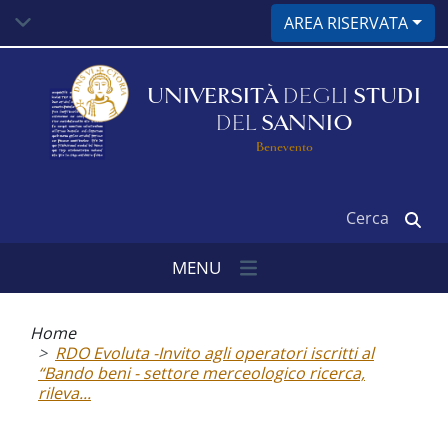
Salta
AREA RISERVATA
al
contenuto
principale
UNIVERSITÀ
DEGLI
STUDI
DEL
SANNIO
Benevento
Cerca
MENU
Briciole
di
Home
pane
RDO Evoluta -Invito agli operatori iscritti al
“Bando beni - settore merceologico ricerca,
rileva...