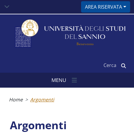
Salta
AREA RISERVATA
al
contenuto
principale
UNIVERSITÀ
DEGLI
STUDI
DEL
SANNIO
Benevento
Cerca
MENU
Briciole
di
Home
Argomenti
pane
Argomenti