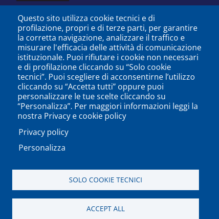
Questo sito utilizza cookie tecnici e di
profilazione, propri e di terze parti, per garantire
la corretta navigazione, analizzare il traffico e
misurare l'efficacia delle attività di comunicazione
istituzionale. Puoi rifiutare i cookie non necessari
e di profilazione cliccando su “Solo cookie
tecnici”. Puoi scegliere di acconsentirne l’utilizzo
cliccando su “Accetta tutti” oppure puoi
personalizzare le tue scelte cliccando su
SEGUICI SU
“Personalizza”. Per maggiori informazioni leggi la
nostra Privacy e cookie policy
Privacy policy
Personalizza
PODCAST
APP
SOLO COOKIE TECNICI
Università degli Studi del Sannio di Benevento - Piazza
ACCEPT ALL
Guerrazzi, 82100 Benevento, ITALY P.IVA: 01114010620