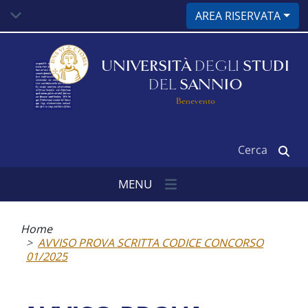
Salta
AREA RISERVATA
al
contenuto
principale
UNIVERSITÀ
DEGLI
STUDI
DEL
SANNIO
Benevento
Cerca
MENU
Briciole
di
Home
pane
AVVISO PROVA SCRITTA CODICE CONCORSO
01/2025