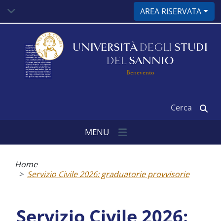
Salta
AREA RISERVATA
al
contenuto
principale
UNIVERSITÀ
DEGLI
STUDI
DEL
SANNIO
Benevento
Cerca
MENU
Briciole
di
Home
pane
Servizio Civile 2026: graduatorie provvisorie
Servizio Civile 2026: