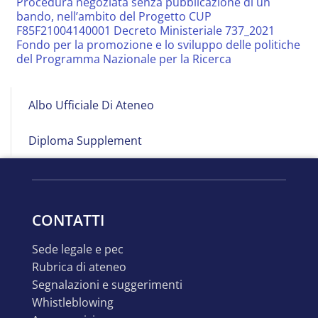
Procedura negoziata senza pubblicazione di un
bando, nell’ambito del Progetto CUP
F85F21004140001 Decreto Ministeriale 737_2021
Fondo per la promozione e lo sviluppo delle politiche
del Programma Nazionale per la Ricerca
Albo
Albo Ufficiale Di Ateneo
on
Line
Diploma Supplement
CONTATTI
sede legale e pec
rubrica di ateneo
segnalazioni e suggerimenti
whistleblowing