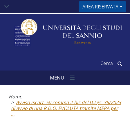
Salta
AREA RISERVATA
al
contenuto
principale
UNIVERSITÀ
DEGLI
STUDI
DEL
SANNIO
Benevento
Cerca
MENU
Briciole
di
Home
pane
Avviso ex art. 50 comma 2-bis del D.Lgs. 36/2023
di avvio di una R.D.O. EVOLUTA tramite MEPA per
...