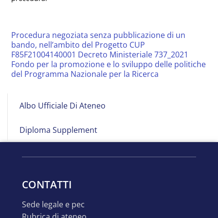
Procedura negoziata senza pubblicazione di un
bando, nell’ambito del Progetto CUP
F85F21004140001 Decreto Ministeriale 737_2021
Fondo per la promozione e lo sviluppo delle politiche
del Programma Nazionale per la Ricerca
Albo
Albo Ufficiale Di Ateneo
on
Line
Diploma Supplement
CONTATTI
sede legale e pec
rubrica di ateneo