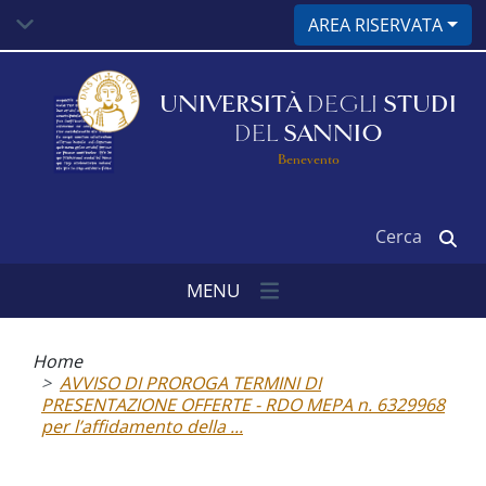
Salta
AREA RISERVATA
al
contenuto
principale
UNIVERSITÀ
DEGLI
STUDI
DEL
SANNIO
Benevento
Cerca
MENU
Briciole
di
Home
pane
AVVISO DI PROROGA TERMINI DI
PRESENTAZIONE OFFERTE - RDO MEPA n. 6329968
per l’affidamento della ...