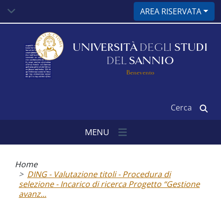
Salta
AREA RISERVATA
al
contenuto
principale
UNIVERSITÀ
DEGLI
STUDI
DEL
SANNIO
Benevento
Cerca
MENU
Briciole
di
Home
pane
DING - Valutazione titoli - Procedura di
selezione - Incarico di ricerca Progetto “Gestione
avanz...