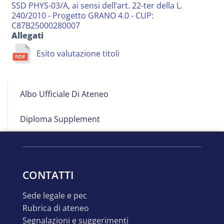
SSD PHYS-03/A, ai sensi dell’art. 22-ter della L.
240/2010 - Progetto GRANO 4.0 - CUP:
C87B25000280007
Allegati
Esito valutazione titoli
Albo
Albo Ufficiale Di Ateneo
on
Line
Diploma Supplement
CONTATTI
sede legale e pec
rubrica di ateneo
segnalazioni e suggerimenti