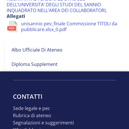
DELL’UNIVERSITA’ DEGLI STUDI DEL SANNIO
INQUADRATO NELL’AREA DEI COLLABORATORI,
Allegati
unisannio pev_finale Commissione TITOLI da
pubblicare.xlsx_0.pdf
Albo
Albo Ufficiale Di Ateneo
on
Line
Diploma Supplement
CONTATTI
sede legale e pec
rubrica di ateneo
segnalazioni e suggerimenti