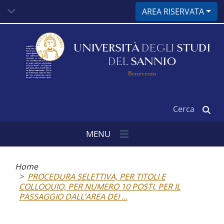
Salta
AREA RISERVATA
al
contenuto
principale
UNIVERSITÀ
DEGLI
STUDI
DEL
SANNIO
Benevento
Cerca
MENU
Briciole
di
Home
pane
PROCEDURA SELETTIVA, PER TITOLI E
COLLOQUIO, PER NUMERO 10 POSTI, PER IL
PASSAGGIO DALL’AREA DEI ...