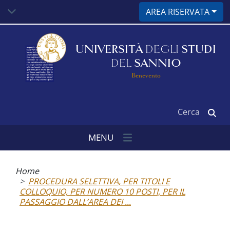
Salta
AREA RISERVATA
al
contenuto
principale
UNIVERSITÀ
DEGLI
STUDI
DEL
SANNIO
Benevento
Cerca
MENU
Briciole
di
Home
pane
PROCEDURA SELETTIVA, PER TITOLI E
COLLOQUIO, PER NUMERO 10 POSTI, PER IL
PASSAGGIO DALL’AREA DEI ...