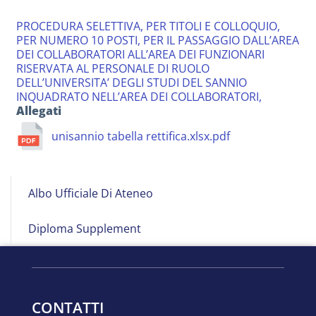
PROCEDURA SELETTIVA, PER TITOLI E COLLOQUIO,
PER NUMERO 10 POSTI, PER IL PASSAGGIO DALL’AREA
DEI COLLABORATORI ALL’AREA DEI FUNZIONARI
RISERVATA AL PERSONALE DI RUOLO
DELL’UNIVERSITA’ DEGLI STUDI DEL SANNIO
INQUADRATO NELL’AREA DEI COLLABORATORI,
Allegati
unisannio tabella rettifica.xlsx.pdf
Albo
Albo Ufficiale Di Ateneo
on
Line
Diploma Supplement
CONTATTI