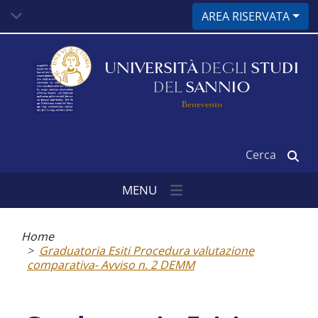
Salta
AREA RISERVATA
al
contenuto
principale
UNIVERSITÀ
DEGLI
STUDI
DEL
SANNIO
Benevento
Cerca
MENU
Briciole
di
Home
pane
Graduatoria Esiti Procedura valutazione
comparativa- Avviso n. 2 DEMM