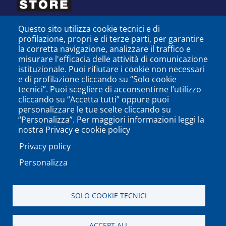
Questo sito utilizza cookie tecnici e di
profilazione, propri e di terze parti, per garantire
la corretta navigazione, analizzare il traffico e
misurare l'efficacia delle attività di comunicazione
istituzionale. Puoi rifiutare i cookie non necessari
e di profilazione cliccando su “Solo cookie
tecnici”. Puoi scegliere di acconsentirne l’utilizzo
cliccando su “Accetta tutti” oppure puoi
personalizzare le tue scelte cliccando su
SEGUICI SU
“Personalizza”. Per maggiori informazioni leggi la
nostra Privacy e cookie policy
Privacy policy
Personalizza
PODCAST
APP
SOLO COOKIE TECNICI
Università degli Studi del Sannio di Benevento - Piazza
ACCEPT ALL