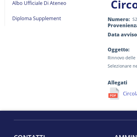
Circ
Albo Ufficiale Di Ateneo
on
Line
Diploma Supplement
Numero
S
Provenienz
Data avviso
Oggetto:
Rinnovo delle 
Selezionare neg
Allegati
Circol