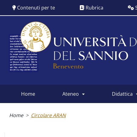
Salta
Contenuti per te
Rubrica
S
al
contenuto
principale
UNIVERSITÀ
D
DEL
SANNIO
Benevento
home
ateneo
didattica
Main
menu
Briciole
di
Home
Circolare ARAN
pane
Albo