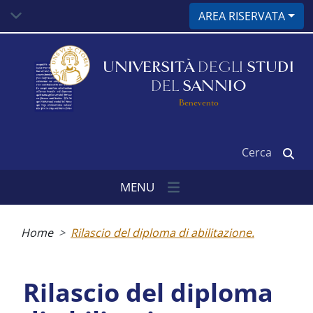
Salta
AREA RISERVATA
al
contenuto
principale
UNIVERSITÀ
DEGLI
STUDI
DEL
SANNIO
Benevento
Cerca
MENU
Briciole
di
Home
Rilascio del diploma di abilitazione.
pane
Rilascio del diploma