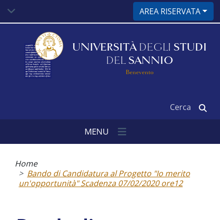
Salta
AREA RISERVATA
al
contenuto
principale
UNIVERSITÀ
DEGLI
STUDI
DEL
SANNIO
Benevento
Cerca
MENU
Briciole
di
Home
pane
Bando di Candidatura al Progetto "Io merito
un'opportunità" Scadenza 07/02/2020 ore12