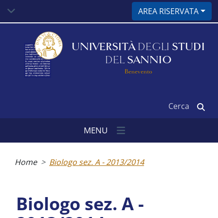
Salta
AREA RISERVATA
al
contenuto
principale
UNIVERSITÀ
DEGLI
STUDI
DEL
SANNIO
Benevento
Cerca
MENU
Briciole
di
Home
Biologo sez. A - 2013/2014
pane
Biologo sez. A -