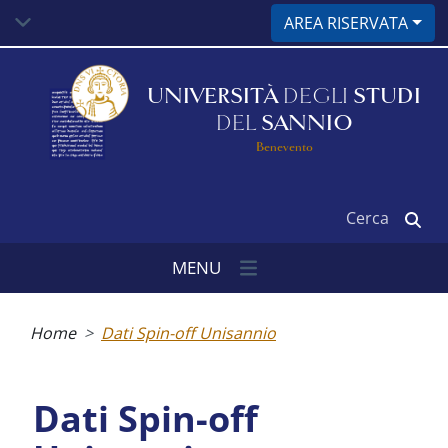
Salta
AREA RISERVATA
al
contenuto
principale
UNIVERSITÀ
DEGLI
STUDI
DEL
SANNIO
Benevento
Cerca
MENU
Briciole
di
Home
Dati Spin-off Unisannio
pane
Dati Spin-off