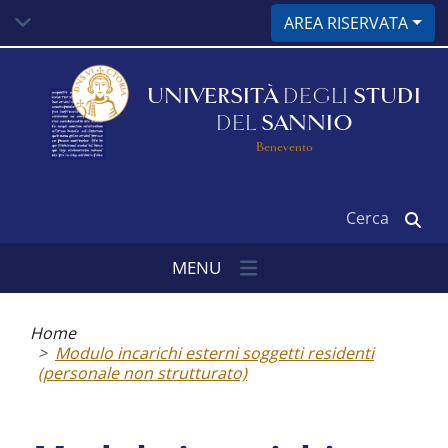
Salta
AREA RISERVATA
al
contenuto
principale
UNIVERSITÀ
DEGLI
STUDI
DEL
SANNIO
Benevento
Cerca
MENU
Briciole
di
Home
pane
Modulo incarichi esterni soggetti residenti
(personale non strutturato)