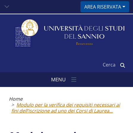
Salta
AREA RISERVATA
al
contenuto
principale
UNIVERSITÀ
DEGLI
STUDI
DEL
SANNIO
Benevento
Cerca
MENU
Briciole
di
Home
pane
Modulo per la verifica dei requisiti necessari ai
fini dell’iscrizione ad uno dei Corsi di Laurea...