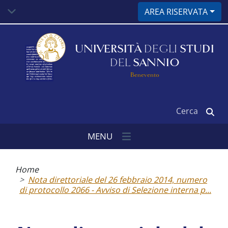
Salta
AREA RISERVATA
al
contenuto
principale
UNIVERSITÀ
DEGLI
STUDI
DEL
SANNIO
Benevento
Cerca
MENU
Briciole
di
Home
pane
Nota direttoriale del 26 febbraio 2014, numero
di protocollo 2066 - Avviso di Selezione interna p...