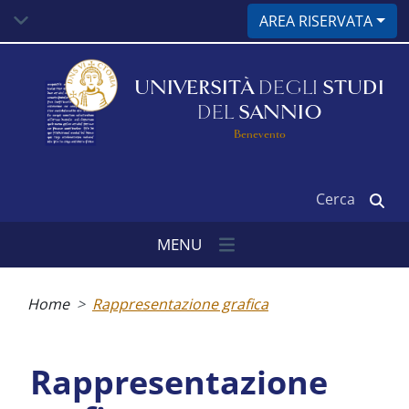
Salta
AREA RISERVATA
al
contenuto
principale
UNIVERSITÀ
DEGLI
STUDI
DEL
SANNIO
Benevento
Cerca
MENU
Briciole
di
Home
Rappresentazione grafica
pane
Rappresentazione