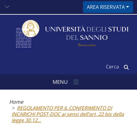
Salta
AREA RISERVATA
al
contenuto
principale
UNIVERSITÀ
DEGLI
STUDI
DEL
SANNIO
Benevento
Cerca
MENU
Briciole
di
Home
pane
REGOLAMENTO PER IL CONFERIMENTO DI
INCARICHI POST-DOC ai sensi dell’art. 22 bis della
legge 30.12...