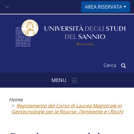
Salta
AREA RISERVATA
al
contenuto
principale
UNIVERSITÀ
DEGLI
STUDI
DEL
SANNIO
Benevento
Cerca
MENU
Briciole
di
Home
pane
Regolamento del Corso di Laurea Magistrale in
Geotecnologie per le Risorse, l’Ambiente e i Rischi