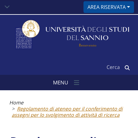
Salta
AREA RISERVATA
al
contenuto
principale
UNIVERSITÀ
DEGLI
STUDI
DEL
SANNIO
Benevento
Cerca
MENU
Briciole
di
Home
pane
Regolamento di ateneo per il conferimento di
assegni per lo svolgimento di attività di ricerca