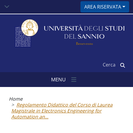
Salta
AREA RISERVATA
al
contenuto
principale
UNIVERSITÀ
DEGLI
STUDI
DEL
SANNIO
Benevento
Cerca
MENU
Briciole
di
Home
pane
Regolamento Didattico del Corso di Laurea
Magistrale in Electronics Engineering for
Automation an...