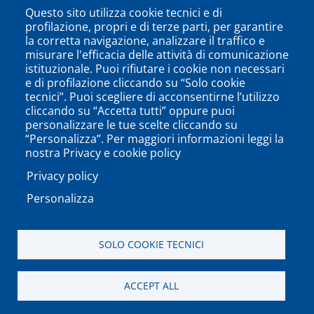
Questo sito utilizza cookie tecnici e di
profilazione, propri e di terze parti, per garantire
la corretta navigazione, analizzare il traffico e
misurare l'efficacia delle attività di comunicazione
istituzionale. Puoi rifiutare i cookie non necessari
e di profilazione cliccando su “Solo cookie
tecnici”. Puoi scegliere di acconsentirne l’utilizzo
cliccando su “Accetta tutti” oppure puoi
personalizzare le tue scelte cliccando su
SEGUICI SU
“Personalizza”. Per maggiori informazioni leggi la
nostra Privacy e cookie policy
Privacy policy
Personalizza
PODCAST
APP
SOLO COOKIE TECNICI
Università degli Studi del Sannio di Benevento - Piazza
ACCEPT ALL
Guerrazzi, 82100 Benevento, ITALY P.IVA: 01114010620