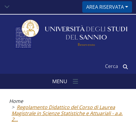
Salta
AREA RISERVATA
al
contenuto
principale
UNIVERSITÀ
DEGLI
STUDI
DEL
SANNIO
Benevento
Cerca
MENU
Briciole
di
Home
pane
Regolamento Didattico del Corso di Laurea
Magistrale in Scienze Statistiche e Attuariali - a.a.
2...