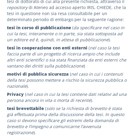
tesi di dottorato di cui alla presente richiesta, attraverso il
repository
di Ateneo ad accesso aperto IRIS,
CHIEDE,
che la
tesi in questione non sia resa consultabile per un
determinato periodo di embargo per la seguente ragione:
tesi in corso di pubblicazione
(
da specificare nel caso in
cui la tesi, interamente o in parte, sia stata sottoposta ad
un editore ed è, quindi, in attesa di pubblicazione
).
tesi in cooperazione con enti esterni
(
nel caso la tesi
faccia parte di un progetto di ricerca ampio che include
altri enti scientifici o sia stata finanziata da enti esterni che
vantano dei diritti sulla pubblicazione
)
motivi di pubblica sicurezza
(
nel caso in cui i contenuti
della tesi possono mettere a rischio la sicurezza pubblica o
nazionale
).
Privacy
(
nel caso in cui la tesi contiene dati relativi ad una
persona ancora in vita o morta di recente
).
tesi brevettabile
(
solo se la richiesta di brevetto è stata
già effettuata prima della discussione della tesi. In questo
caso si devono specificare gli estremi della domanda di
brevetto e l’impegno a comunicarne l’avvenuta
registrazione
).