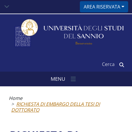
Salta
AREA RISERVATA
al
contenuto
principale
UNIVERSITÀ
DEGLI
STUDI
DEL
SANNIO
Benevento
Cerca
MENU
Briciole
di
Home
pane
RICHIESTA DI EMBARGO DELLA TESI DI
DOTTORATO