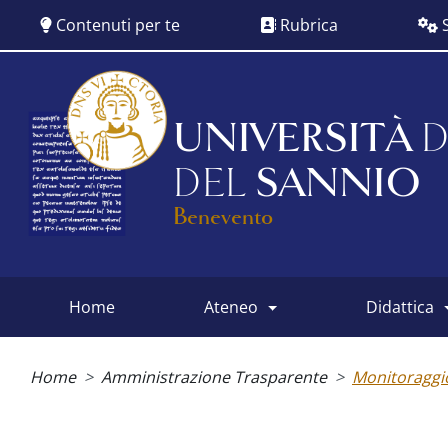
Salta
Contenuti per te
Rubrica
S
al
contenuto
principale
UNIVERSITÀ
D
DEL
SANNIO
Benevento
home
ateneo
didattica
Main
menu
Briciole
di
Home
Amministrazione Trasparente
Monitoraggi
pane