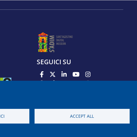
SEGUICI SU
PODCAST
APP
CI
ACCEPT ALL