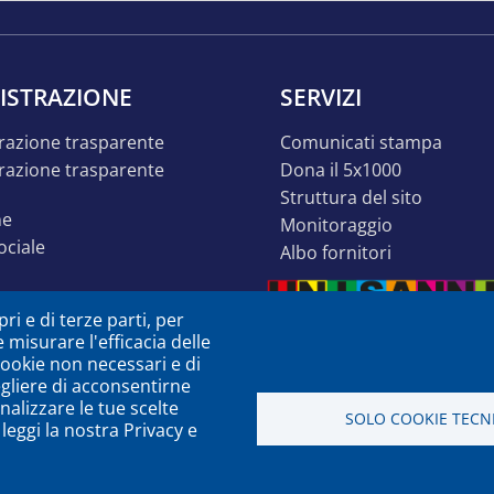
ISTRAZIONE
SERVIZI
razione trasparente
comunicati stampa
dona il 5x1000
struttura del sito
ne
monitoraggio
sociale
albo fornitori
o inclusivo
ri e di terze parti, per
ità
e misurare l'efficacia delle
à o dsa
 cookie non necessari e di
egliere di acconsentirne
zione
nalizzare le tue scelte
SOLO COOKIE TECNI
leggi la nostra Privacy e
a