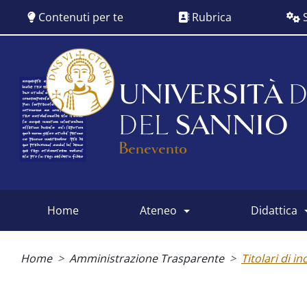
Salta
Contenuti per te
Rubrica
S
al
contenuto
principale
UNIVERSITÀ
D
DEL
SANNIO
Benevento
home
ateneo
didattica
Main
menu
Briciole
di
Home
Amministrazione Trasparente
Titolari di in
pane