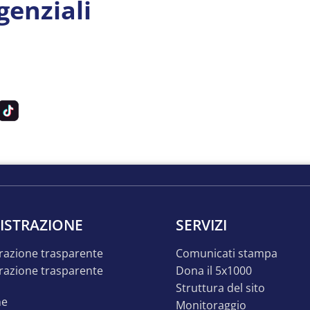
igenziali
ISTRAZIONE
SERVIZI
razione trasparente
comunicati stampa
dona il 5x1000
struttura del sito
ne
monitoraggio