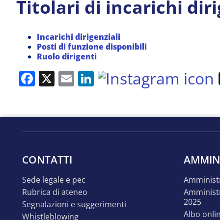
Titolari di incarichi dir
Incarichi dirigenziali
Posti di funzione disponibili
Ruolo dirigenti
Facebook
X
Email
LinkedIn
CONTATTI
AMMIN
sede legale e pec
amminist
rubrica di ateneo
amministrazione trasparente
2025
segnalazioni e suggerimenti
albo onli
whistleblowing