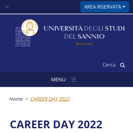
Salta
AREA RISERVATA
al
contenuto
principale
UNIVERSITÀ
DEGLI
STUDI
DEL
SANNIO
Benevento
Cerca
MENU
Briciole
di
Home
CAREER DAY 2022
pane
CAREER DAY 2022