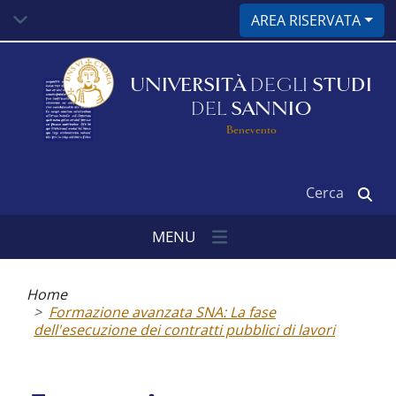
Salta
AREA RISERVATA
al
contenuto
principale
UNIVERSITÀ
DEGLI
STUDI
DEL
SANNIO
Benevento
Cerca
MENU
Briciole
di
Home
pane
Formazione avanzata SNA: La fase
dell'esecuzione dei contratti pubblici di lavori